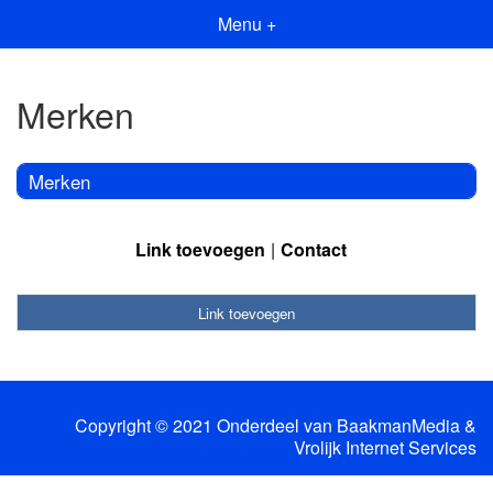
Menu +
Merken
Merken
Link toevoegen
Contact
Link toevoegen
Copyright © 2021 Onderdeel van
BaakmanMedia
&
Vrolijk Internet Services